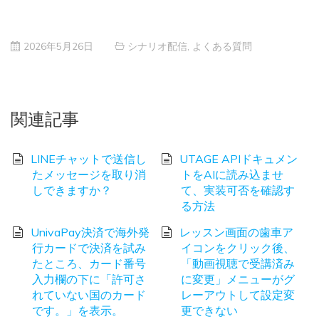
2026年5月26日
シナリオ配信
,
よくある質問
関連記事
LINEチャットで送信し
UTAGE APIドキュメン
たメッセージを取り消
トをAIに読み込ませ
しできますか？
て、実装可否を確認す
る方法
UnivaPay決済で海外発
レッスン画面の歯車ア
行カードで決済を試み
イコンをクリック後、
たところ、カード番号
「動画視聴で受講済み
入力欄の下に「許可さ
に変更」メニューがグ
れていない国のカード
レーアウトして設定変
です。」を表示。
更できない