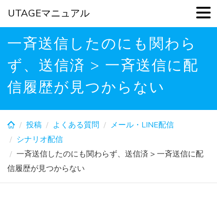
UTAGEマニュアル
Skip
一斉送信したのにも関わら
to
main
ず、送信済 > 一斉送信に配
content
信履歴が見つからない
投稿
よくある質問
メール・LINE配信
シナリオ配信
一斉送信したのにも関わらず、送信済 > 一斉送信に配
信履歴が見つからない