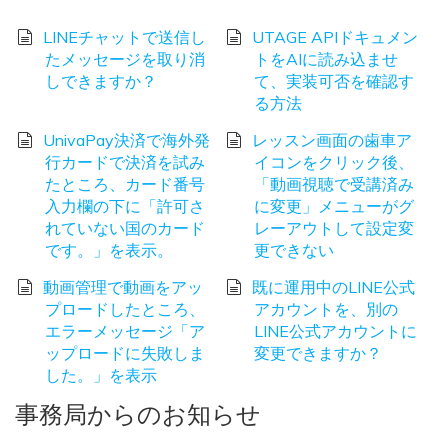
LINEチャットで送信し
UTAGE APIドキュメン
たメッセージを取り消
トをAIに読み込ませ
しできますか？
て、実装可否を確認す
る方法
UnivaPay決済で海外発
レッスン画面の歯車ア
行カードで決済を試み
イコンをクリック後、
たところ、カード番号
「動画視聴で受講済み
入力欄の下に「許可さ
に変更」メニューがグ
れていない国のカード
レーアウトして設定変
です。」を表示。
更できない
動画管理で動画をアッ
既に運用中のLINE公式
プロードしたところ、
アカウントを、別の
エラーメッセージ「ア
LINE公式アカウントに
ップロードに失敗しま
変更できますか？
した。」を表示
事務局からのお知らせ