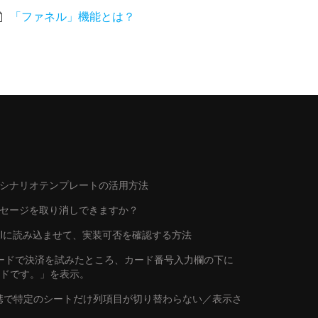
「ファネル」機能とは？
シナリオテンプレートの活用方法
ッセージを取り消しできますか？
トをAIに読み込ませて、実装可否を確認する方法
行カードで決済を試みたところ、カード番号入力欄の下に
ードです。」を表示。
連携で特定のシートだけ列項目が切り替わらない／表示さ