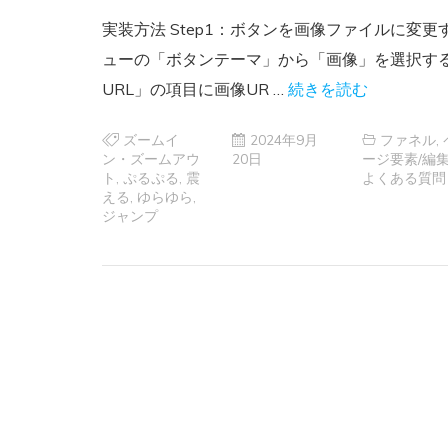
実装方法 Step1：ボタンを画像ファイルに変
ューの「ボタンテーマ」から「画像」を選択する
URL」の項目に画像UR …
続きを読む
ズームイ
2024年9月
ファネル
,
ン・ズームアウ
20日
ージ要素/編
ト
,
ぷるぷる
,
震
よくある質問
える
,
ゆらゆら
,
ジャンプ