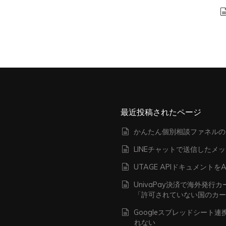
最近投稿されたページ
かんたん個別相談ファネルの
LINEチャットで送信したメ
UTAGE APIドキュメン
UnivaPay決済で海外発
「許可されていない国のカ
Googleスプレッドシート
れない