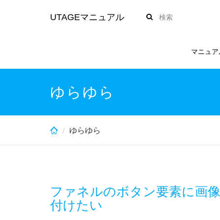
Skip
UTAGEマニュアル
to
main
content
マニュア
ゆらゆら
ゆらゆら
ファネルのボタン要素に画
付けたい