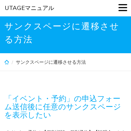
UTAGEマニュアル
Skip
サンクスページに遷移させ
to
main
る方法
content
サンクスページに遷移させる方法
「イベント・予約」の申込フォー
ム送信後に任意のサンクスページ
を表示したい