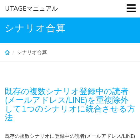
UTAGEマニュアル
Skip
シナリオ合算
to
main
content
シナリオ合算
既存の複数シナリオ登録中の読者
(メールアドレス/LINE)を重複除外
して1つのシナリオに統合させる方
法
既存の複数シナリオに登録中の読者(メールアドレス/LINE)