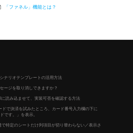
「ファネル」機能とは？
シナリオテンプレートの活用方法
ッセージを取り消しできますか？
トをAIに読み込ませて、実装可否を確認する方法
行カードで決済を試みたところ、カード番号入力欄の下に
ードです。」を表示。
連携で特定のシートだけ列項目が切り替わらない／表示さ