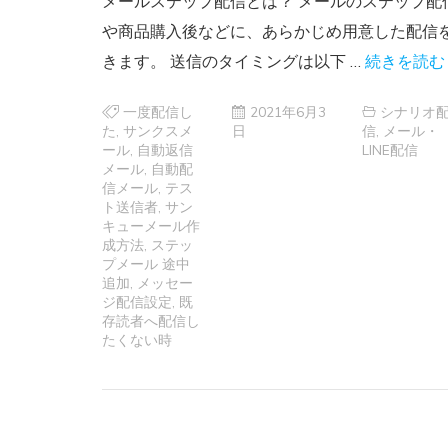
メールステップ配信とは？ メールのステップ配
や商品購入後などに、あらかじめ用意した配信
きます。 送信のタイミングは以下 …
続きを読む
一度配信し
2021年6月3
シナリオ
た
,
サンクスメ
日
信
,
メール・
ール
,
自動返信
LINE配信
メール
,
自動配
信メール
,
テス
ト送信者
,
サン
キューメール作
成方法
,
ステッ
プメール 途中
追加
,
メッセー
ジ配信設定
,
既
存読者へ配信し
たくない時