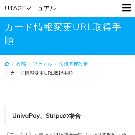
UTAGEマニュアル
Skip
カード情報変更URL取得手
to
main
順
content
投稿
ファネル
決済関連設定
カード情報変更URL取得手順
UnivaPay、Stripeの場合
【ファネル】 > 売上 > 継続課金一覧（または複数回・分