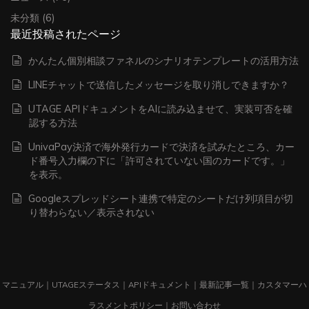
未分類
(6)
最近投稿されたページ
かんたん個別相談ファネルのシナリオテンプレートの活用方法
LINEチャットで送信したメッセージを取り消しできますか？
UTAGE APIドキュメントをAIに読み込ませて、実装可否を確
認する方法
UnivaPay決済で海外発行カードで決済を試みたところ、カー
ド番号入力欄の下に「許可されていない国のカードです。」
を表示。
Googleスプレッドシート連携で特定のシートだけ列項目が切
り替わらない／表示されない
マニュアル
｜
UTAGEステータス
｜
APIドキュメント
｜
最新記事一覧
｜
カスタマーハ
ラスメントポリシー
｜
お問い合わせ