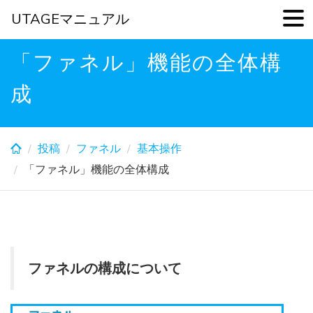
UTAGEマニュアル
Skip
「ファネル」機能の全体構
to
main
成
content
投稿
ファネル
基本操作
「ファネル」機能の全体構成
ファネルの構成について