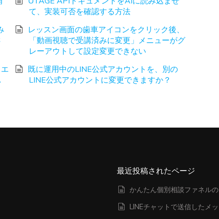
消
UTAGE APIドキュメントをAIに読み込ませ
て、実装可否を確認する方法
み
レッスン画面の歯車アイコンをクリック後、
さ
「動画視聴で受講済みに変更」メニューがグ
レーアウトして設定変更できない
、エ
既に運用中のLINE公式アカウントを、別の
し
LINE公式アカウントに変更できますか？
最近投稿されたページ
かんたん個別相談ファネルの
LINEチャットで送信したメ