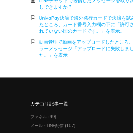
LINEチャットで送信したメッセージを取り
しできますか？
UnivaPay決済で海外発行カードで決済を試
たところ、カード番号入力欄の下に「許可
れていない国のカードです。」を表示。
動画管理で動画をアップロードしたところ
ラーメッセージ「アップロードに失敗しま
た。」を表示
カテゴリ記事一覧
ファネル
(99)
メール・LINE配信
(107)