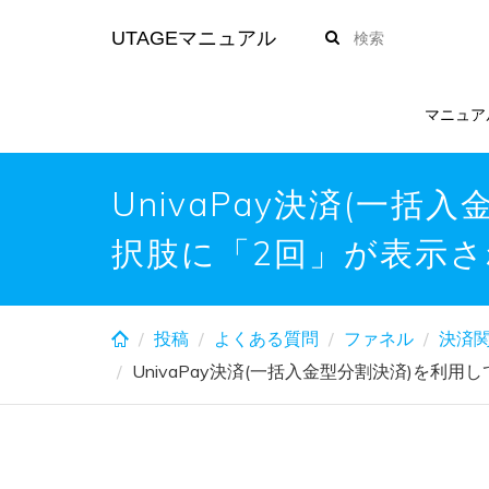
Skip
UTAGEマニュアル
to
main
content
マニュア
UnivaPay決済(一
択肢に「2回」が表示
投稿
よくある質問
ファネル
決済
UnivaPay決済(一括入金型分割決済)を