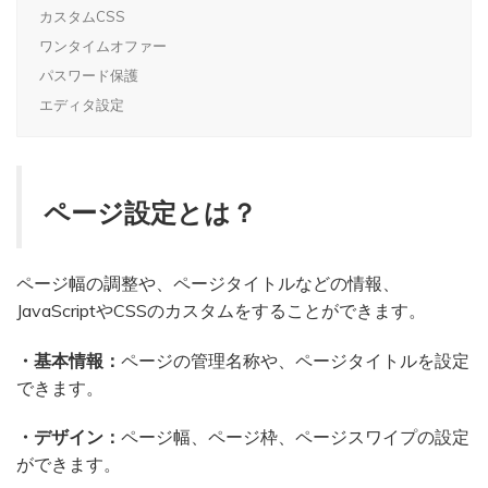
カスタムCSS
ワンタイムオファー
パスワード保護
エディタ設定
ページ設定とは？
ページ幅の調整や、ページタイトルなどの情報、
JavaScriptやCSSのカスタムをすることができます。
・基本情報：
ページの管理名称や、ページタイトルを設定
できます。
・デザイン：
ページ幅、ページ枠、ページスワイプの設定
ができます。