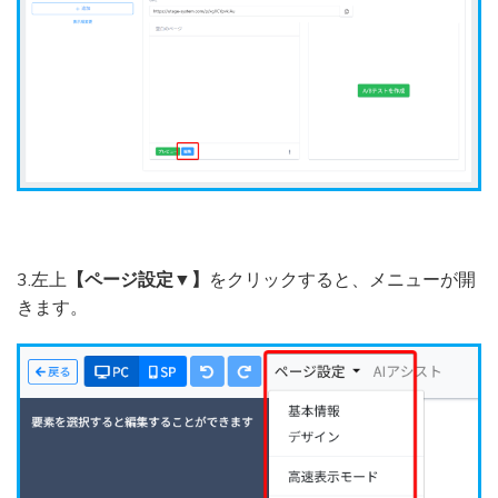
3.左上
【ページ設定▼】
をクリックすると、メニューが開
きます。