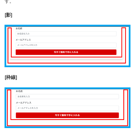
す。
[影]
[枠線]