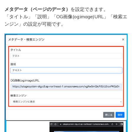
メタデータ（ページのデータ）
を設定できます。
「タイトル」「説明」「OG画像(og:image)URL」「検索エ
ンジン」の設定が可能です。