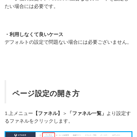
たい場合には必要です。
・利用しなくて良いケース
デフォルトの設定で問題ない場合には必要ございません。
ページ設定の開き方
1.上メニュー
【ファネル】
＞
「ファネル一覧」
より設定す
るファネルをクリックします。