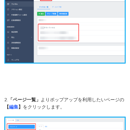
2.
「ページ一覧」
よりポップアップを利用したいページの
【
編集
】
をクリックします。