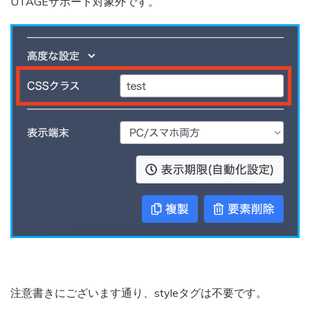
UTAGEサポート対象外です。
注意書きにございます通り、styleタグは不要です。