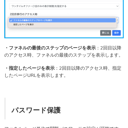
・ファネルの最後のステップのページを表示
：2回目以降
のアクセス時、ファネルの最後のステップを表示します。
・指定したページを表示
：2回目以降のアクセス時、指定
したページURLを表示します。
パスワード保護