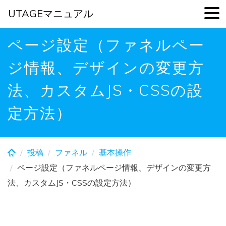
UTAGEマニュアル
Skip
ページ設定（ファネルペー
to
main
ジ情報、デザインの変更方
content
法、カスタムJS・CSSの設
定方法）
投稿
ファネル
基本操作
ページ設定（ファネルページ情報、デザインの変更方
法、カスタムJS・CSSの設定方法）