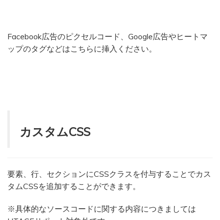
Facebook広告のピクセルコード、Google広告やヒートマ
ップのタグなどはこちらに挿入ください。
カスタムCSS
要素、行、セクションにCSSクラスを付与することでカス
タムCSSを追加することができます。
※具体的なソースコードに関する内容につきましては