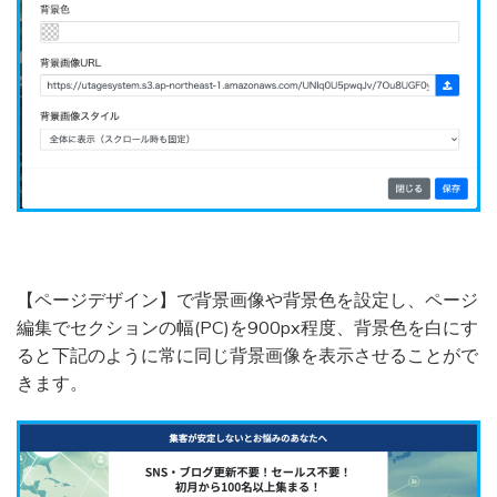
【ページデザイン】で背景画像や背景色を設定し、ページ
編集でセクションの幅(PC)を900px程度、背景色を白にす
ると下記のように常に同じ背景画像を表示させることがで
きます。