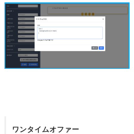
ワンタイムオファー