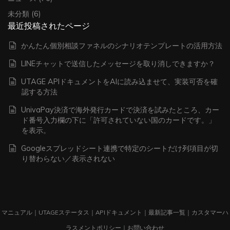
未分類
(6)
最近投稿されたページ
かんたん個別相談ファネルのシナリオテンプレートの活用方法
LINEチャットで送信したメッセージを取り消しできますか？
UTAGE APIドキュメントをAIに読み込ませて、実装可否を確
認する方法
UnivaPay決済で海外発行カードで決済を試みたところ、カー
ド番号入力欄の下に「許可されていない国のカードです。」
を表示。
Googleスプレッドシート連携で特定のシートだけ列項目が切
り替わらない／表示されない
マニュアル
｜
UTAGEステータス
｜
APIドキュメント
｜
最新記事一覧
｜
カスタマーハ
ラスメントポリシー
｜
お問い合わせ