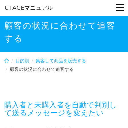
UTAGEマニュアル
Skip
顧客の状況に合わせて追客
to
main
する
content
目的別
集客して商品を販売する
顧客の状況に合わせて追客する
購入者と未購入者を自動で判別し
て送るメッセージを変えたい