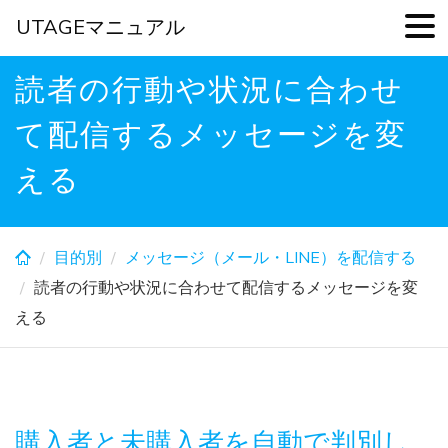
UTAGEマニュアル
Skip
読者の行動や状況に合わせ
to
main
て配信するメッセージを変
content
える
目的別
メッセージ（メール・LINE）を配信する
読者の行動や状況に合わせて配信するメッセージを変
える
購入者と未購入者を自動で判別し