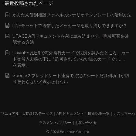
最近投稿されたページ
かんたん個別相談ファネルのシナリオテンプレートの活用方法
LINEチャットで送信したメッセージを取り消しできますか？
UTAGE APIドキュメントをAIに読み込ませて、実装可否を確
認する方法
UnivaPay決済で海外発行カードで決済を試みたところ、カー
ド番号入力欄の下に「許可されていない国のカードです。」
を表示。
Googleスプレッドシート連携で特定のシートだけ列項目が切
り替わらない／表示されない
マニュアル
｜
UTAGEステータス
｜
APIドキュメント
｜
最新記事一覧
｜
カスタマーハ
ラスメントポリシー
｜
お問い合わせ
© 2026 Fountain Co., Ltd.