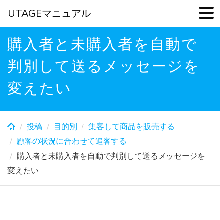
UTAGEマニュアル
Skip
購入者と未購入者を自動で
to
main
判別して送るメッセージを
content
変えたい
投稿
目的別
集客して商品を販売する
顧客の状況に合わせて追客する
購入者と未購入者を自動で判別して送るメッセージを
変えたい