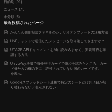
目的別
(91)
ニュース
(75)
未分類
(6)
最近投稿されたページ
かんたん個別相談ファネルのシナリオテンプレートの活用方法
LINEチャットで送信したメッセージを取り消しできますか？
UTAGE APIドキュメントをAIに読み込ませて、実装可否を確
認する方法
UnivaPay決済で海外発行カードで決済を試みたところ、カー
ド番号入力欄の下に「許可されていない国のカードです。」
を表示。
Googleスプレッドシート連携で特定のシートだけ列項目が切
り替わらない／表示されない