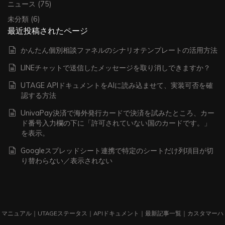
ニュース
(75)
未分類
(6)
最近投稿されたページ
かんたん個別相談ファネルのシナリオテンプレートの活用方法
LINEチャットで送信したメッセージを取り消しできますか？
UTAGE APIドキュメントをAIに読み込ませて、実装可否を確
認する方法
UnivaPay決済で海外発行カードで決済を試みたところ、カー
ド番号入力欄の下に「許可されていない国のカードです。」
を表示。
Googleスプレッドシート連携で特定のシートだけ列項目が切
り替わらない／表示されない
マニュアル
｜
UTAGEステータス
｜
APIドキュメント
｜
最新記事一覧
｜
カスタマーハ