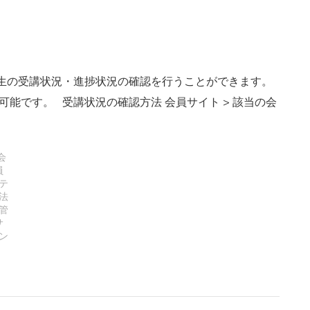
講生の受講状況・進捗状況の確認を行うことができます。
可能です。 受講状況の確認方法 会員サイト > 該当の会
会
員
テ
法
管
サ
ン
,