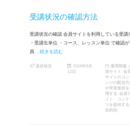
受講状況の確認方法
受講状況の確認 会員サイトを利用している受
・受講生単位 ・コース、レッスン単位 で確認が
員 …
続きを読む
進捗状況
2024年6月
運用関連
,
12日
員サイト
,
会
サイトのコン
ンツの配信方
や学習進捗を
理する
,
会員
イト・コンテ
ツを提供する
目的別