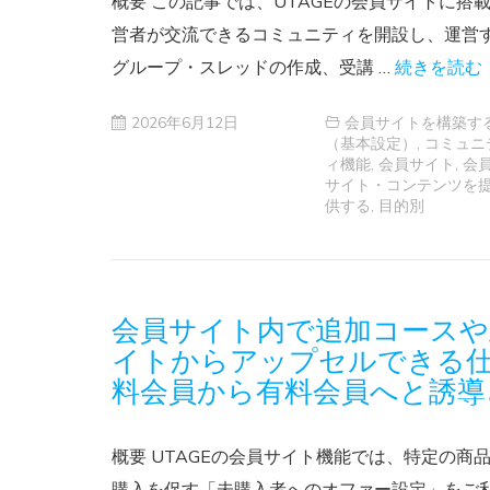
概要 この記事では、UTAGEの会員サイトに
営者が交流できるコミュニティを開設し、運営
グループ・スレッドの作成、受講 …
続きを読む
2026年6月12日
会員サイトを構築す
（基本設定）
,
コミュニ
ィ機能
,
会員サイト
,
会
サイト・コンテンツを
供する
,
目的別
会員サイト内で追加コースや
イトからアップセルできる仕
料会員から有料会員へと誘導
概要 UTAGEの会員サイト機能では、特定の商
購入を促す「未購入者へのオファー設定」をご