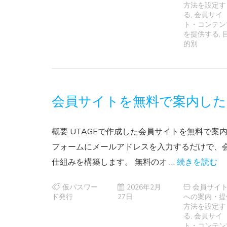
方法を設定す
る
,
会員サイ
ト・コンテン
を提供する
,
的別
会員サイトを無料で案内した
概要 UTAGEで作成した会員サイトを無料で案
フォームにメールアドレスを入力するだけで、
仕組みを構築します。 無料のオ …
続きを読む
仮パスワー
2026年2月
会員サイ
ド発行
27日
への案内・提
方法を設定す
る
,
会員サイ
ト・コンテン