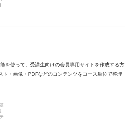
目
」機能を使って、受講生向けの会員専用サイトを作成する方
スト・画像・PDFなどのコンテンツをコース単位で整理
ト
基
員
テ