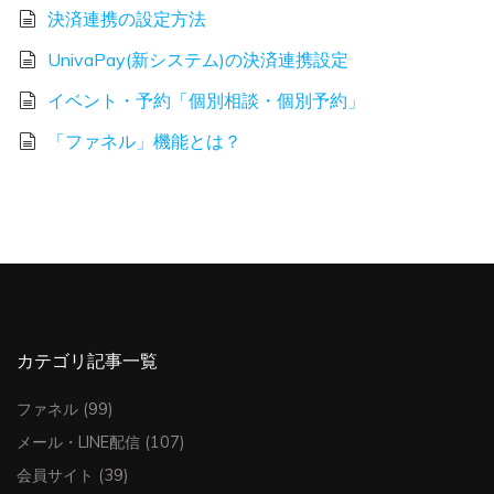
決済連携の設定方法
UnivaPay(新システム)の決済連携設定
イベント・予約「個別相談・個別予約」
「ファネル」機能とは？
カテゴリ記事一覧
ファネル
(99)
メール・LINE配信
(107)
会員サイト
(39)