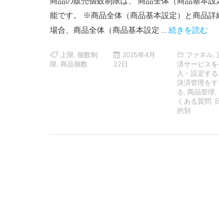
商品の販売個数制限は、 商品全体（商品基本設
能です。 ※商品全体（商品基本設定）と商品詳
場合、商品全体（商品基本設定 …
続きを読む
上限
,
個数制
2025年4月
ファネル
,
限
,
商品個数
22日
済サービスを
入・設定する
決済管理をす
る
,
商品管理
,
くある質問
,
的別