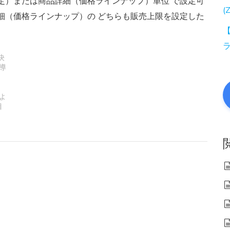
定）または商品詳細（価格ラインナップ）単位 で設定可
(
細（価格ラインナップ）の どちらも販売上限を設定した
【
決
導
,
よ
目