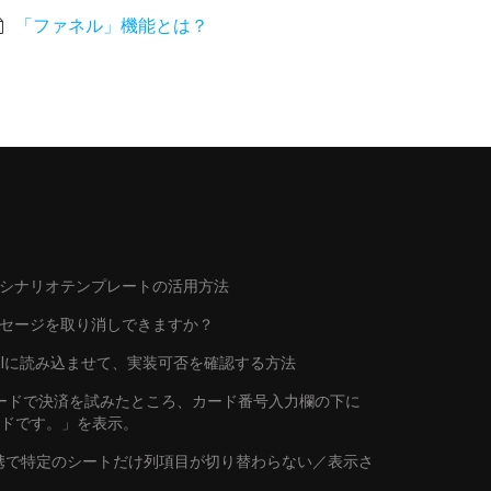
「ファネル」機能とは？
シナリオテンプレートの活用方法
ッセージを取り消しできますか？
トをAIに読み込ませて、実装可否を確認する方法
行カードで決済を試みたところ、カード番号入力欄の下に
ードです。」を表示。
連携で特定のシートだけ列項目が切り替わらない／表示さ