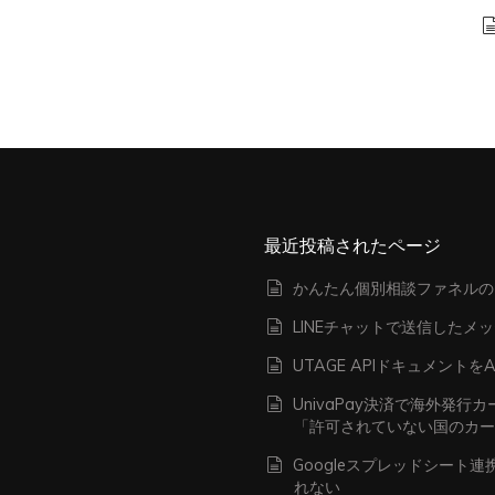
最近投稿されたページ
かんたん個別相談ファネルの
LINEチャットで送信したメ
UTAGE APIドキュメン
UnivaPay決済で海外発
「許可されていない国のカ
Googleスプレッドシート
れない