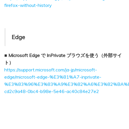
firefox-without-history
Edge
■ Microsoft Edge で InPrivate ブラウズを使う（外部サイ
ト）
https://support.microsoft.com/ja-jp/microsoft-
edge/microsoft-edge-%E3%81%A7-inprivate-
%E3%83%96%E3%83%A9%E3%82%A6%E3%82%BA%
cd2c9a48-0bc4-b98e-5e46-ac40c84e27e2