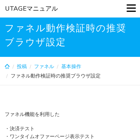
UTAGEマニュアル
Skip
ファネル動作検証時の推奨
to
main
ブラウザ設定
content
投稿
ファネル
基本操作
ファネル動作検証時の推奨ブラウザ設定
ファネル機能を利用した
・決済テスト
・ワンタイムオファーページ表示テスト