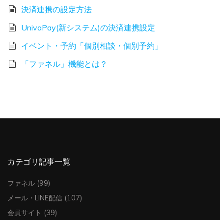
決済連携の設定方法
UnivaPay(新システム)の決済連携設定
イベント・予約「個別相談・個別予約」
「ファネル」機能とは？
カテゴリ記事一覧
ファネル
(99)
メール・LINE配信
(107)
会員サイト
(39)