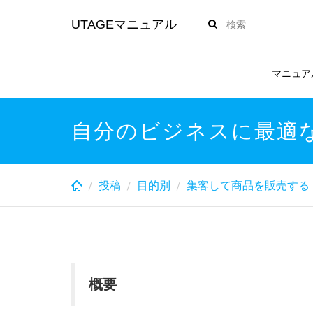
Skip
UTAGEマニュアル
to
main
content
マニュア
自分のビジネスに最適
投稿
目的別
集客して商品を販売する
概要