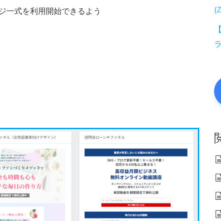
(
ージ一式を利用開始できるよう
。
【