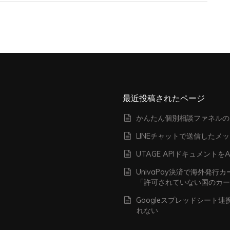
最近投稿されたページ
かんたん個別相談ファネルの
LINEチャットで送信したメ
UTAGE APIドキュメン
UnivaPay決済で海外発
「許可されていない国のカ
Googleスプレッドシート
れない