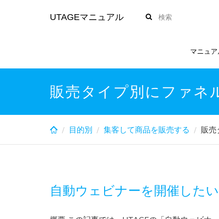
Skip
UTAGEマニュアル
to
main
content
マニュア
販売タイプ別にファネ
目的別
集客して商品を販売する
販売
自動ウェビナーを開催したい