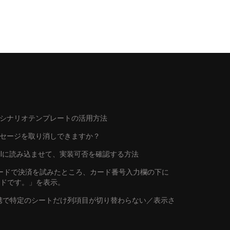
シナリオテンプレートの活用方法
ッセージを取り消しできますか？
トをAIに読み込ませて、実装可否を確認する方法
行カードで決済を試みたところ、カード番号入力欄の下に
ードです。」を表示。
連携で特定のシートだけ列項目が切り替わらない／表示さ