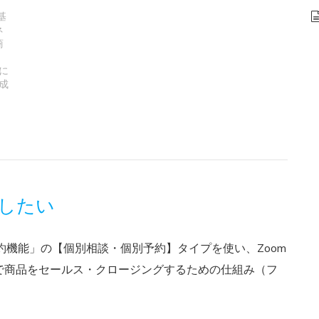
基
ネ
商
,
に
成
,
したい
約機能」の【個別相談・個別予約】タイプを使い、Zoom
で商品をセールス・クロージングするための仕組み（フ