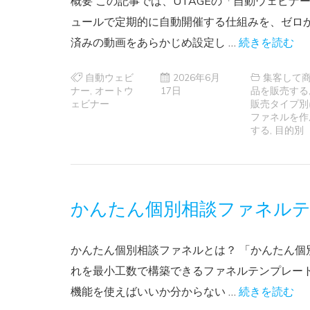
概要 この記事では、UTAGEの「自動ウェビ
ュールで定期的に自動開催する仕組みを、ゼロ
済みの動画をあらかじめ設定し …
続きを読む
自動ウェビ
2026年6月
集客して
ナー
,
オートウ
17日
品を販売する
ェビナー
販売タイプ別
ファネルを作
する
,
目的別
かんたん個別相談ファネル
かんたん個別相談ファネルとは？ 「かんたん
れを最小工数で構築できるファネルテンプレート
機能を使えばいいか分からない …
続きを読む