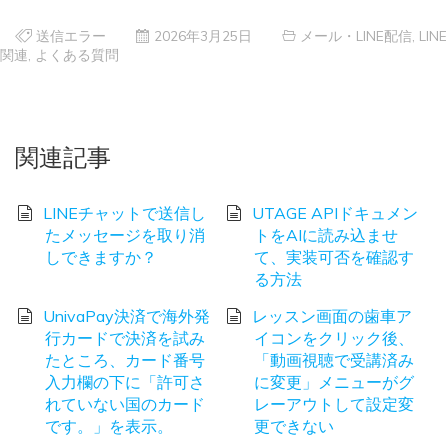
送信エラー
2026年3月25日
メール・LINE配信
,
LINE
関連
,
よくある質問
関連記事
LINEチャットで送信し
UTAGE APIドキュメン
たメッセージを取り消
トをAIに読み込ませ
しできますか？
て、実装可否を確認す
る方法
UnivaPay決済で海外発
レッスン画面の歯車ア
行カードで決済を試み
イコンをクリック後、
たところ、カード番号
「動画視聴で受講済み
入力欄の下に「許可さ
に変更」メニューがグ
れていない国のカード
レーアウトして設定変
です。」を表示。
更できない