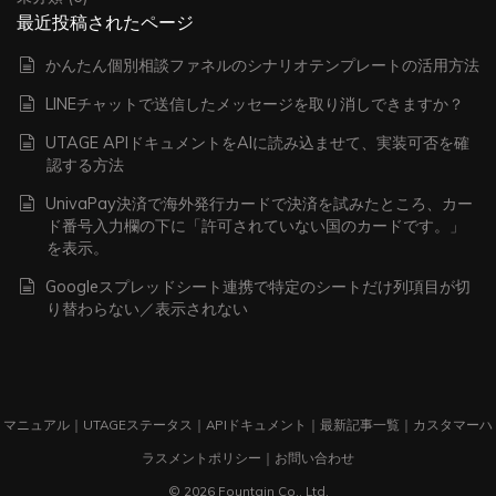
最近投稿されたページ
かんたん個別相談ファネルのシナリオテンプレートの活用方法
LINEチャットで送信したメッセージを取り消しできますか？
UTAGE APIドキュメントをAIに読み込ませて、実装可否を確
認する方法
UnivaPay決済で海外発行カードで決済を試みたところ、カー
ド番号入力欄の下に「許可されていない国のカードです。」
を表示。
Googleスプレッドシート連携で特定のシートだけ列項目が切
り替わらない／表示されない
マニュアル
｜
UTAGEステータス
｜
APIドキュメント
｜
最新記事一覧
｜
カスタマーハ
ラスメントポリシー
｜
お問い合わせ
© 2026 Fountain Co., Ltd.