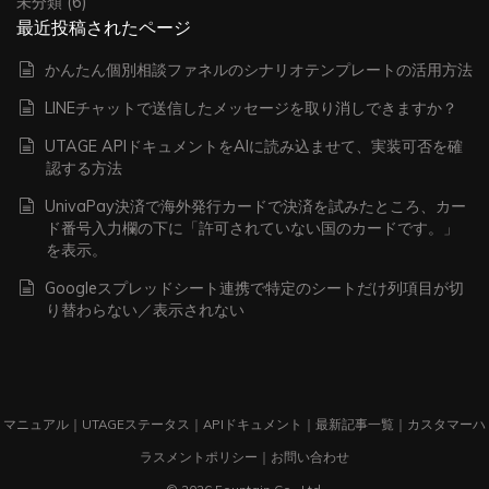
未分類
(6)
最近投稿されたページ
かんたん個別相談ファネルのシナリオテンプレートの活用方法
LINEチャットで送信したメッセージを取り消しできますか？
UTAGE APIドキュメントをAIに読み込ませて、実装可否を確
認する方法
UnivaPay決済で海外発行カードで決済を試みたところ、カー
ド番号入力欄の下に「許可されていない国のカードです。」
を表示。
Googleスプレッドシート連携で特定のシートだけ列項目が切
り替わらない／表示されない
マニュアル
｜
UTAGEステータス
｜
APIドキュメント
｜
最新記事一覧
｜
カスタマーハ
ラスメントポリシー
｜
お問い合わせ