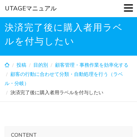
UTAGEマニュアル
Skip
決済完了後に購入者用ラベ
to
main
ルを付与したい
content
投稿
目的別
顧客管理・事務作業を効率化する
顧客の行動に合わせて分類・自動処理を行う（ラベ
ル・分岐）
決済完了後に購入者用ラベルを付与したい
CONTENT