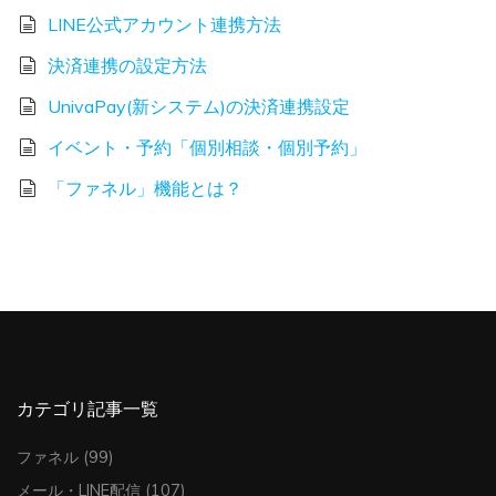
LINE公式アカウント連携方法
決済連携の設定方法
UnivaPay(新システム)の決済連携設定
イベント・予約「個別相談・個別予約」
「ファネル」機能とは？
カテゴリ記事一覧
ファネル
(99)
メール・LINE配信
(107)