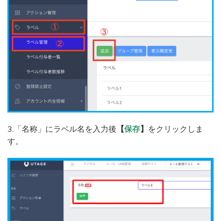
3.「名称」にラベル名を入力後
【
保存
】
をクリックしま
す。