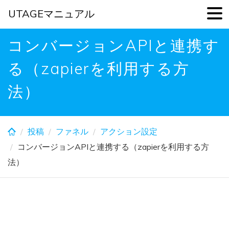
UTAGEマニュアル
Skip
コンバージョンAPIと連携す
to
main
る（zapierを利用する方
content
法）
投稿
ファネル
アクション設定
コンバージョンAPIと連携する（zapierを利用する方
法）