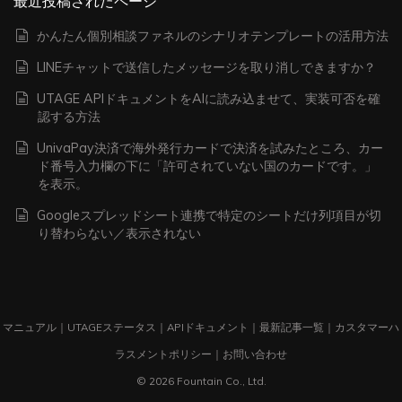
最近投稿されたページ
かんたん個別相談ファネルのシナリオテンプレートの活用方法
LINEチャットで送信したメッセージを取り消しできますか？
UTAGE APIドキュメントをAIに読み込ませて、実装可否を確
認する方法
UnivaPay決済で海外発行カードで決済を試みたところ、カー
ド番号入力欄の下に「許可されていない国のカードです。」
を表示。
Googleスプレッドシート連携で特定のシートだけ列項目が切
り替わらない／表示されない
マニュアル
｜
UTAGEステータス
｜
APIドキュメント
｜
最新記事一覧
｜
カスタマーハ
ラスメントポリシー
｜
お問い合わせ
© 2026 Fountain Co., Ltd.