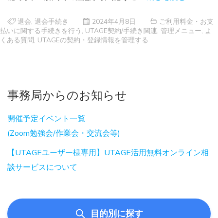
退会
,
退会手続き
2024年4月8日
ご利用料金・お支
払いに関する手続きを行う
,
UTAGE契約/手続き関連
,
管理メニュー
,
よ
くある質問
,
UTAGEの契約・登録情報を管理する
事務局からのお知らせ
開催予定イベント一覧
(Zoom勉強会/作業会・交流会等)
【UTAGEユーザー様専用】UTAGE活用無料オンライン相
談サービスについて
目的別に探す