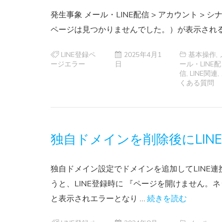
発生事象 メール・LINE配信 > アカウント > シ
ページは見つかりませんでした。）が表示される 
LINE登録ペ
2025年4月1
基本操作
,
ージエラー
日
ール・LINE配
信
,
LINE関連
,
くある質問
独自ドメインを削除後にLI
独自ドメイン設定でドメインを追加してLINE
うと、LINE登録時に 『ページを開けません
と表示されエラーとなり …
続きを読む