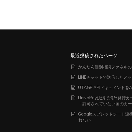
最近投稿されたページ
かんたん個別相談ファネルの
LINEチャットで送信したメ
UTAGE APIドキュメン
UnivaPay決済で海外発
「許可されていない国のカ
Googleスプレッドシート
れない