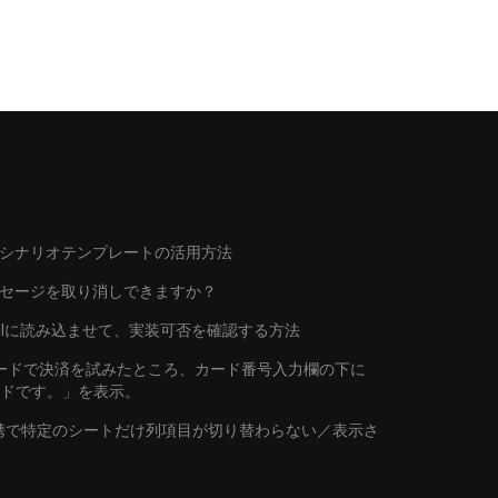
シナリオテンプレートの活用方法
ッセージを取り消しできますか？
トをAIに読み込ませて、実装可否を確認する方法
行カードで決済を試みたところ、カード番号入力欄の下に
ードです。」を表示。
連携で特定のシートだけ列項目が切り替わらない／表示さ