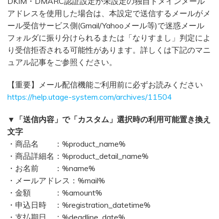
DKIM・DMARC認証設定が未設定の独自ドメインメール
アドレスを使用した場合は、本設定で送信するメールがメ
ール受信サービス側(Gmail/Yahooメール等)で迷惑メール
フォルダに振り分けられるまたは「なりすまし」判定によ
り受信拒否される可能性があります。詳しくは下記のマニ
ュアル記事をご参照ください。
【重要】メール配信機能ご利用前に必ずお読みください
https://help.utage-system.com/archives/11504
▼「送信内容」で「カスタム」選択時の利用可能置き換え
文字
・商品名 ：%product_name%
・商品詳細名：%product_detail_name%
・お名前 ：%name%
・メールアドレス：%mail%
・金額 ：%amount%
・申込日時 ：%registration_datetime%
・支払期日 ：%deadline_date%