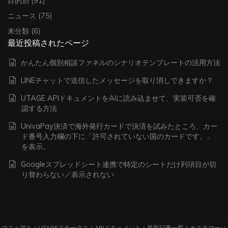
目的別
(91)
ニュース
(75)
未分類
(6)
最近投稿されたページ
かんたん個別相談ファネルのシナリオテンプレートの活用方法
LINEチャットで送信したメッセージを取り消しできますか？
UTAGE APIドキュメントをAIに読み込ませて、実装可否を確
認する方法
UnivaPay決済で海外発行カードで決済を試みたところ、カー
ド番号入力欄の下に「許可されていない国のカードです。」
を表示。
Googleスプレッドシート連携で特定のシートだけ列項目が切
り替わらない／表示されない
マニュアル
｜
UTAGEステータス
｜
APIドキュメント
｜
最新記事一覧
｜
カスタマーハ