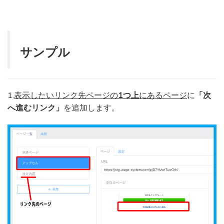
サンプル
1.
表示したいリンク先ページの
1つ上
にあるページ
に
「次
へ進むリンク」
を追加します。