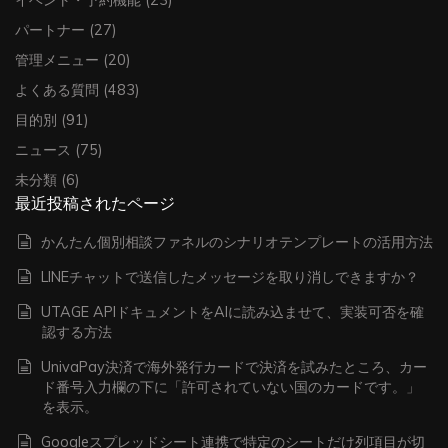
イベント・予約機能
(23)
パートナー
(27)
管理メニュー
(20)
よくある質問
(483)
目的別
(91)
ニュース
(75)
未分類
(6)
最近投稿されたページ
かんたん個別相談ファネルのシナリオテンプレートの活用方法
LINEチャットで送信したメッセージを取り消しできますか？
UTAGE APIドキュメントをAIに読み込ませて、実装可否を確
認する方法
UnivaPay決済で海外発行カードで決済を試みたところ、カー
ド番号入力欄の下に「許可されていない国のカードです。」
を表示。
Googleスプレッドシート連携で特定のシートだけ列項目が切