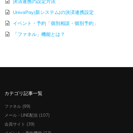
決済連携の設定方法
UnivaPay(新システム)の決済連携設定
イベント・予約「個別相談・個別予約」
「ファネル」機能とは？
カテゴリ記事一覧
ファネル
(99)
メール・LINE配信
(107)
会員サイト
(39)