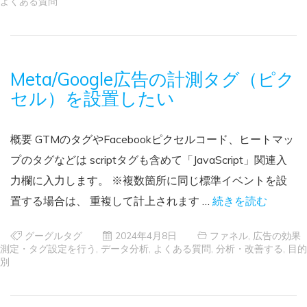
よくある質問
Meta/Google広告の計測タグ（ピク
セル）を設置したい
概要 GTMのタグやFacebookピクセルコード、ヒートマッ
プのタグなどは scriptタグも含めて「JavaScript」関連入
力欄に入力します。 ※複数箇所に同じ標準イベントを設
置する場合は、 重複して計上されます …
続きを読む
グーグルタグ
2024年4月8日
ファネル
,
広告の効果
測定・タグ設定を行う
,
データ分析
,
よくある質問
,
分析・改善する
,
目的
別