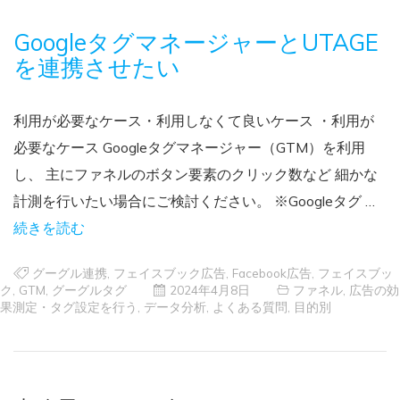
GoogleタグマネージャーとUTAGE
を連携させたい
利用が必要なケース・利用しなくて良いケース ・利用が
必要なケース Googleタグマネージャー（GTM）を利用
し、 主にファネルのボタン要素のクリック数など 細かな
計測を行いたい場合にご検討ください。 ※Googleタグ …
続きを読む
グーグル連携
,
フェイスブック広告
,
Facebook広告
,
フェイスブッ
ク
,
GTM
,
グーグルタグ
2024年4月8日
ファネル
,
広告の効
果測定・タグ設定を行う
,
データ分析
,
よくある質問
,
目的別