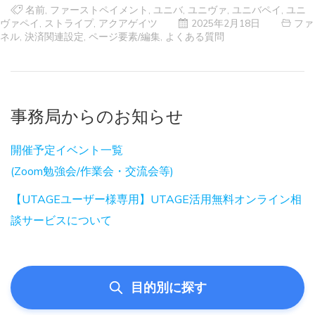
名前
,
ファーストペイメント
,
ユニバ
,
ユニヴァ
,
ユニバペイ
,
ユニ
ヴァペイ
,
ストライプ
,
アクアゲイツ
2025年2月18日
ファ
ネル
,
決済関連設定
,
ページ要素/編集
,
よくある質問
事務局からのお知らせ
開催予定イベント一覧
(Zoom勉強会/作業会・交流会等)
【UTAGEユーザー様専用】UTAGE活用無料オンライン相
談サービスについて
目的別に探す