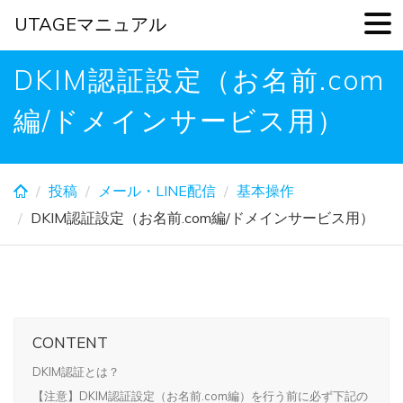
UTAGEマニュアル
Skip
DKIM認証設定（お名前.com
to
main
編/ドメインサービス用）
content
投稿
メール・LINE配信
基本操作
DKIM認証設定（お名前.com編/ドメインサービス用）
CONTENT
DKIM認証とは？
【注意】DKIM認証設定（お名前.com編）を行う前に必ず下記の