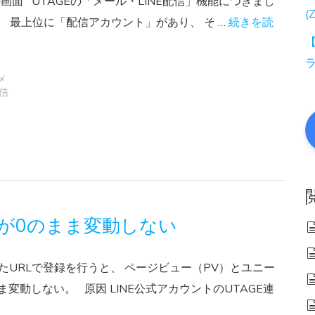
の画面 UTAGEの「メール・LINE配信」機能につきまし
(
 最上位に「配信アカウント」があり、 そ …
続きを読
【
メ
配信
数が0のまま変動しない
れたURLで登録を行うと、 ページビュー（PV）とユニー
変動しない。 原因 LINE公式アカウントのUTAGE連