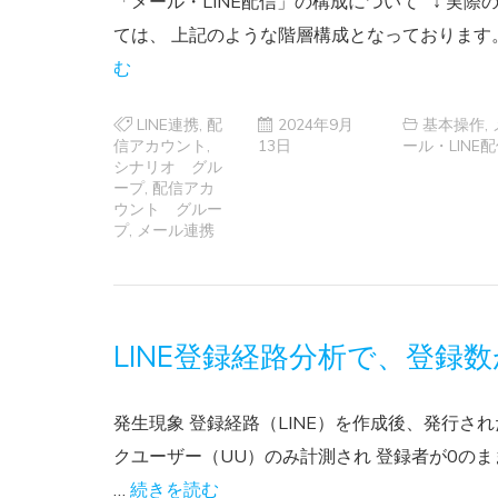
「メール・LINE配信」の構成について ↓ 実際
ては、 上記のような階層構成となっております。
む
LINE連携
,
配
2024年9月
基本操作
,
信アカウント
,
13日
ール・LINE
シナリオ グル
ープ
,
配信アカ
ウント グルー
プ
,
メール連携
LINE登録経路分析で、登録
発生現象 登録経路（LINE）を作成後、発行さ
クユーザー（UU）のみ計測され 登録者が0のまま
…
続きを読む