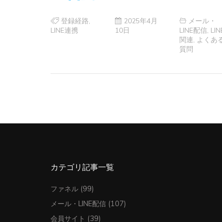
登録経路
,
2025年4月
メール・
LINE連携
10日
LINE配信
,
LIN
関連
,
よくあ
質問
カテゴリ記事一覧
ファネル
(99)
メール・LINE配信
(107)
会員サイト
(39)