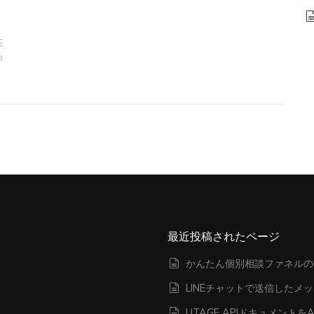
E
る
最近投稿されたページ
かんたん個別相談ファネルの
LINEチャットで送信したメ
UTAGE APIドキュメン