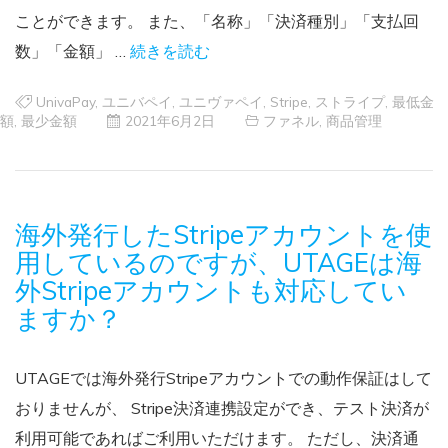
ことができます。 また、「名称」「決済種別」「支払回
数」「金額」 …
続きを読む
UnivaPay
,
ユニバペイ
,
ユニヴァペイ
,
Stripe
,
ストライプ
,
最低金
額
,
最少金額
2021年6月2日
ファネル
,
商品管理
海外発行したStripeアカウントを使
用しているのですが、UTAGEは海
外Stripeアカウントも対応してい
ますか？
UTAGEでは海外発行Stripeアカウントでの動作保証はして
おりませんが、 Stripe決済連携設定ができ、テスト決済が
利用可能であればご利用いただけます。 ただし、決済通