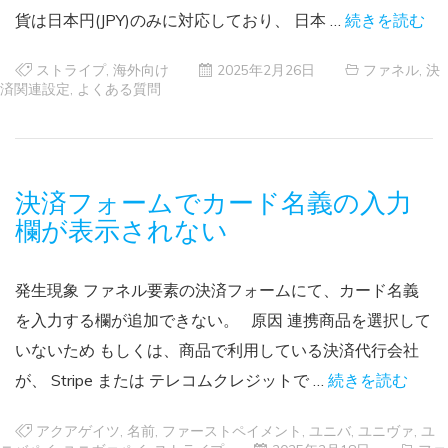
貨は日本円(JPY)のみに対応しており、 日本 …
続きを読む
ストライプ
,
海外向け
2025年2月26日
ファネル
,
決
済関連設定
,
よくある質問
決済フォームでカード名義の入力
欄が表示されない
発生現象 ファネル要素の決済フォームにて、カード名義
を入力する欄が追加できない。 原因 連携商品を選択して
いないため もしくは、商品で利用している決済代行会社
が、 Stripe または テレコムクレジットで …
続きを読む
アクアゲイツ
,
名前
,
ファーストペイメント
,
ユニバ
,
ユニヴァ
,
ユ