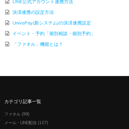
LINE公式アカウント連携方法
決済連携の設定方法
UnivaPay(新システム)の決済連携設定
イベント・予約「個別相談・個別予約」
「ファネル」機能とは？
カテゴリ記事一覧
ファネル
(99)
メール・LINE配信
(107)