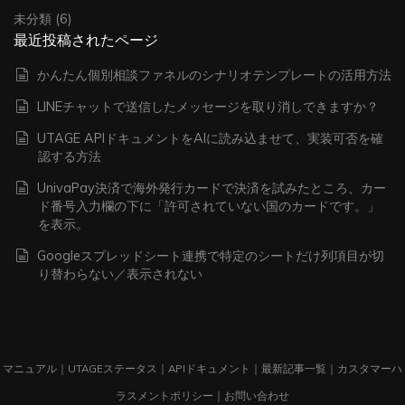
未分類
(6)
最近投稿されたページ
かんたん個別相談ファネルのシナリオテンプレートの活用方法
LINEチャットで送信したメッセージを取り消しできますか？
UTAGE APIドキュメントをAIに読み込ませて、実装可否を確
認する方法
UnivaPay決済で海外発行カードで決済を試みたところ、カー
ド番号入力欄の下に「許可されていない国のカードです。」
を表示。
Googleスプレッドシート連携で特定のシートだけ列項目が切
り替わらない／表示されない
マニュアル
｜
UTAGEステータス
｜
APIドキュメント
｜
最新記事一覧
｜
カスタマーハ
ラスメントポリシー
｜
お問い合わせ