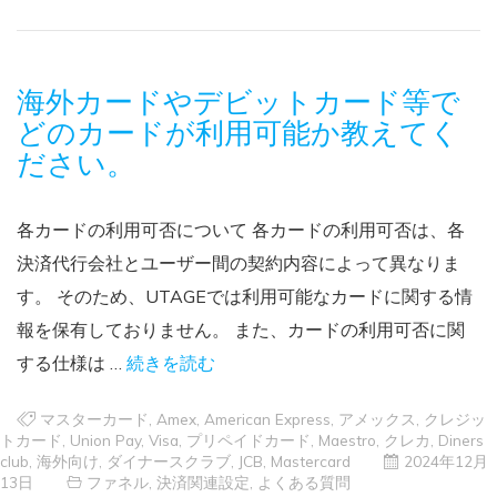
海外カードやデビットカード等で
どのカードが利用可能か教えてく
ださい。
各カードの利用可否について 各カードの利用可否は、各
決済代行会社とユーザー間の契約内容によって異なりま
す。 そのため、UTAGEでは利用可能なカードに関する情
報を保有しておりません。 また、カードの利用可否に関
する仕様は …
続きを読む
マスターカード
,
Amex
,
American Express
,
アメックス
,
クレジッ
トカード
,
Union Pay
,
Visa
,
プリペイドカード
,
Maestro
,
クレカ
,
Diners
club
,
海外向け
,
ダイナースクラブ
,
JCB
,
Mastercard
2024年12月
13日
ファネル
,
決済関連設定
,
よくある質問