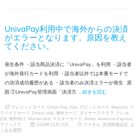
UnivaPay利用中で海外からの決済
がエラーとなります。原因を教え
てください。
発生条件 ・該当商品決済に「UnivaPay」を利用 ・該当者
が海外発行カードを利用 ・該当者以外では本番モードで
の決済成功履歴がある ・該当者のみ決済エラーが発生 原
因 ①UnivaPay管理画面「決済方 …
続きを読む
クレジットカード
,
Union Pay
,
Visa
,
デビットカード
,
Maestro
,
プ
リペイドカード
,
Diners club
,
海外カード
,
ダイナースクラブ
,
クレカ
,
JCB
,
海外向け
,
Mastercard
,
マスターカード
,
Amex
,
American Express
,
アメックス
2024年12月13日
ファネル
,
決済関連設定
,
よ
くある質問