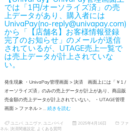
では「1円/オーソライズ済」の売
上データがあり、購入者には
UnivaPay(no-reply@univapay.com)
から「【店舗名】お客様情報登録
完了のお知らせ」のメールが送信
されているが、UTAGE売上一覧で
は売上データが計上されていな
い。
発生現象 ・UnivaPay管理画面 > 決済 画面上には「￥1 /
オーソライズ済」のみの売上データが計上があり、商品販
売金額の売上データが計上されていない。 ・UTAGE管理
画面 > ファネル > …
続きを読む
ユニバ
,
ユニヴァ
,
ユニバペイ
2025年4月16日
ファ
ネル
,
決済関連設定
,
よくある質問