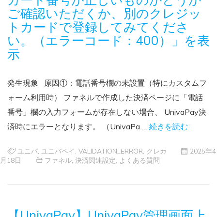
ご確認いただくか、別のクレジッ
トカードで登録してみてくださ
い。（エラーコード：400）」を表
示
発生現象 原因①：電話番号欄の未設置（特にカスタムフ
ォーム利用時） ファネルで作成した決済ページに「電話
番号」欄の入力フォームが存在しない場合、 UnivaPay決
済時にエラーとなります。 （UnivaPa …
続きを読む
ユニバ
,
ユニバペイ
,
VALIDATION_ERROR
,
クレカ
2025年4
月18日
ファネル
,
決済関連設定
,
よくある質問
【UnivaPay】UnivaPay管理画面上