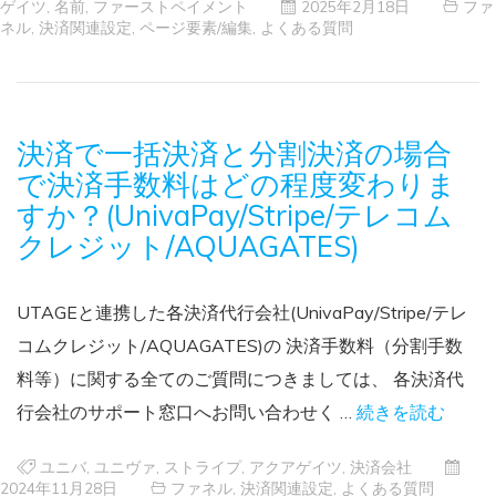
ゲイツ
,
名前
,
ファーストペイメント
2025年2月18日
ファ
ネル
,
決済関連設定
,
ページ要素/編集
,
よくある質問
決済で一括決済と分割決済の場合
で決済手数料はどの程度変わりま
すか？(UnivaPay/Stripe/テレコム
クレジット/AQUAGATES)
UTAGEと連携した各決済代行会社(UnivaPay/Stripe/テレ
コムクレジット/AQUAGATES)の 決済手数料（分割手数
料等）に関する全てのご質問につきましては、 各決済代
行会社のサポート窓口へお問い合わせく …
続きを読む
ユニバ
,
ユニヴァ
,
ストライプ
,
アクアゲイツ
,
決済会社
2024年11月28日
ファネル
,
決済関連設定
,
よくある質問