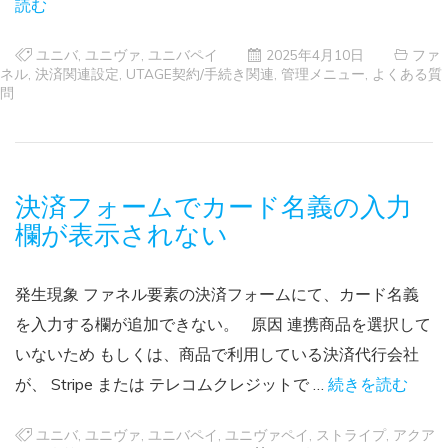
読む
ユニバ
,
ユニヴァ
,
ユニバペイ
2025年4月10日
ファ
ネル
,
決済関連設定
,
UTAGE契約/手続き関連
,
管理メニュー
,
よくある質
問
決済フォームでカード名義の入力
欄が表示されない
発生現象 ファネル要素の決済フォームにて、カード名義
を入力する欄が追加できない。 原因 連携商品を選択して
いないため もしくは、商品で利用している決済代行会社
が、 Stripe または テレコムクレジットで …
続きを読む
ユニバ
,
ユニヴァ
,
ユニバペイ
,
ユニヴァペイ
,
ストライプ
,
アクア